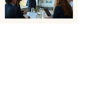
03.
専門家ガイダンスパッケー
ジ
当社の経験豊富な専門家チームから、
業界の洞察と実践的なアドバイスを受
け取ります。このパッケージは、複雑
な問題をナビゲートし、十分な情報に
基づいた意思決定を行うのに役立ちま
す。潜在的な障害を特定し、成功のた
めの戦略を考案します。自信を持って
Show more
進むための確かなサポートを得てくだ
さい。
ALAN CORPORATE SERVICES LLC