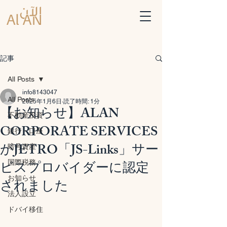
記事
All Posts
info8143047
All Posts
2025年1月6日
読了時間: 1分
【お知らせ】ALAN
不動産投資
CORPORATE SERVICES
銀行・口座
がJETRO「JS-Links」サー
暗号資産
ビスプロバイダーに認定
国際税務
お知らせ
されました
法人設立
ドバイ移住